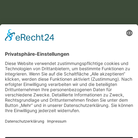
Wir benötigen Ihre Zustimmung, um den
Google Maps-Service zu laden!
Wir verwenden einen Service eines Drittanbieters,
um Karteninhalte einzubetten. Dieser Service
kann Daten zu Ihren Aktivitäten sammeln. Bitte
lesen Sie die Details durch und stimmen Sie der
Nutzung des Service zu, um diese Karte
anzuzeigen.
MEHR
INFORMATIONEN
AKZEPTIEREN