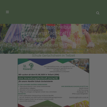
Stellenausschreibung –
Verwaltungsfachkraft (m/w/d)
für unsere Nardini-Schule
Gerlachsheim in Teilzeit
Home
>
Stellenangebote
>
Stellenausschreibung –
Verwaltungsfachkraft (m/w/d) für unsere Nardini-
Schule Gerlachsheim in Teilzeit