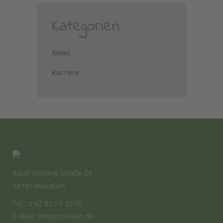
Kategorien
News
Karriere
Adolf-Kolping-Straße 29
74731 Walldürn
Tel.: 0 62 82 / 9 20 70
E-Mail:
info@st-kilian.de