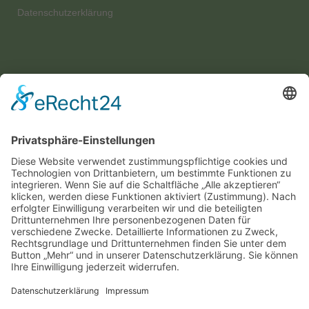
Datenschutzerklärung
Wir benötigen Ihre Zustimmung, um
den Google Maps-Service zu laden!
Wir verwenden einen Service eines Drittanbieters,
um Karteninhalte einzubetten. Dieser Service
kann Daten zu Ihren Aktivitäten sammeln. Bitte
lesen Sie die Details durch und stimmen Sie der
Nutzung des Service zu, um diese Karte
anzuzeigen.
MEHR
INFORMATIONEN
AKZEPTIEREN