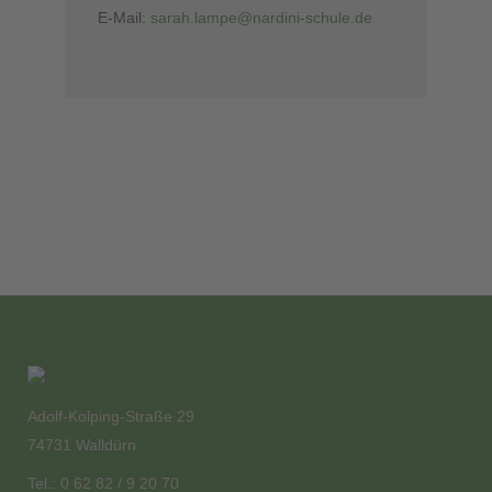
E-Mail:
sarah.lampe@nardini-schule.de
Adolf-Kolping-Straße 29
74731 Walldürn
Tel.: 0 62 82 / 9 20 70