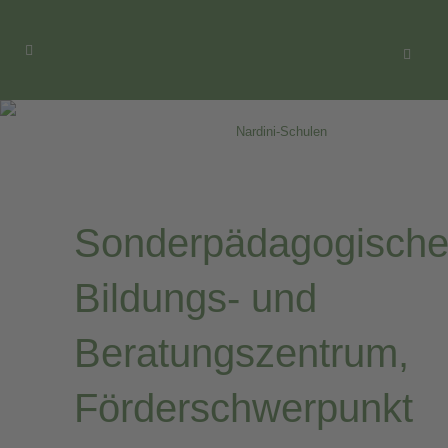
Nardini-Schulen
Home
>
Angebot
>
Nardini-Schulen
Sonderpädagogisch
Bildungs- und
Beratungszentrum,
Förderschwerpunkt