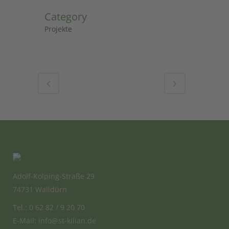
Category
Projekte
Adolf-Kolping-Straße 29
74731 Walldürn
Tel.: 0 62 82 / 9 20 70
E-Mail:
info@st-kilian.de